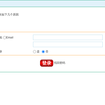
有如下几个原因:
户名
Email
录
是
否
找回密码