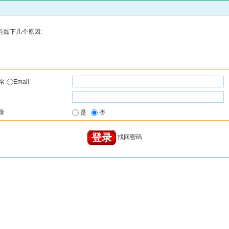
有如下几个原因:
户名
Email
录
是
否
找回密码