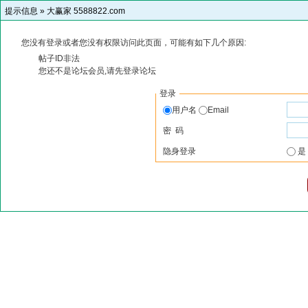
提示信息 »
大赢家 5588822.com
您没有登录或者您没有权限访问此页面，可能有如下几个原因:
帖子ID非法
您还不是论坛会员,请先登录论坛
登录
用户名
Email
密 码
隐身登录