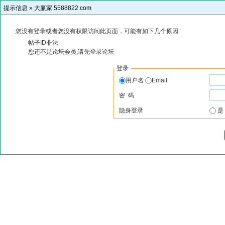
提示信息 »
大赢家 5588822.com
您没有登录或者您没有权限访问此页面，可能有如下几个原因:
帖子ID非法
您还不是论坛会员,请先登录论坛
登录
用户名
Email
密 码
隐身登录