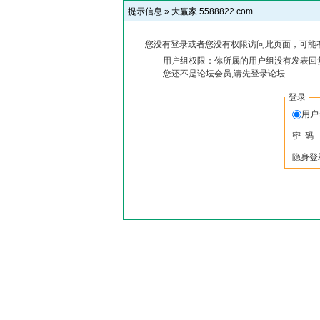
提示信息 »
大赢家 5588822.com
您没有登录或者您没有权限访问此页面，可能
用户组权限：你所属的用户组没有发表回
您还不是论坛会员,请先登录论坛
登录
用
密 码
隐身登