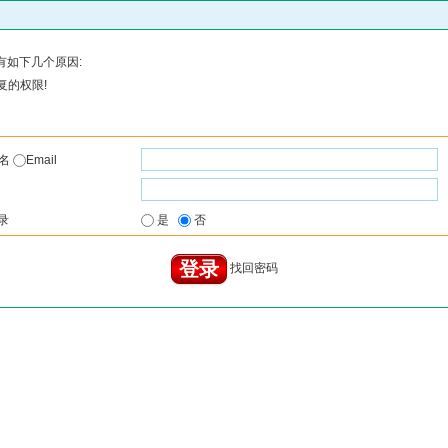
有如下几个原因:
复的权限!
户名
Email
录
是
否
找回密码