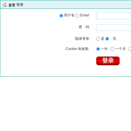
登录
用户名
Email
密 码
隐身登录
是
否
Cookie 有效期:
一年
一个月