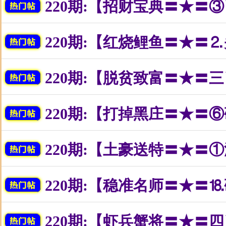
220期:【招财宝典〓★〓
220期:【红烧鲤鱼〓★〓
220期:【脱贫致富〓★〓
220期:【打掉黑庄〓★〓
220期:【土豪送特〓★〓
220期:【稳准名师〓★〓
220期:【虾兵蟹将〓★〓