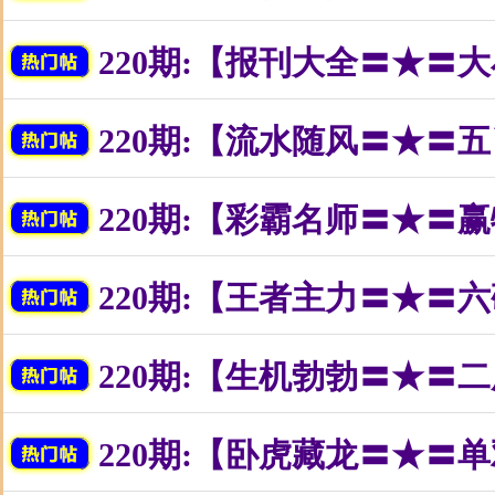
220期:【报刊大全〓★〓
220期:【流水随风〓★〓
220期:【彩霸名师〓★〓
220期:【王者主力〓★〓
220期:【生机勃勃〓★〓
220期:【卧虎藏龙〓★〓