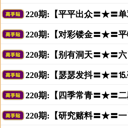
220期:【平平出众〓★〓
220期:【对彩镂金〓★〓
220期:【别有洞天〓★〓
220期:【瑟瑟发抖〓★〓
220期:【四季常青〓★〓
220期:【研究赌料〓★〓