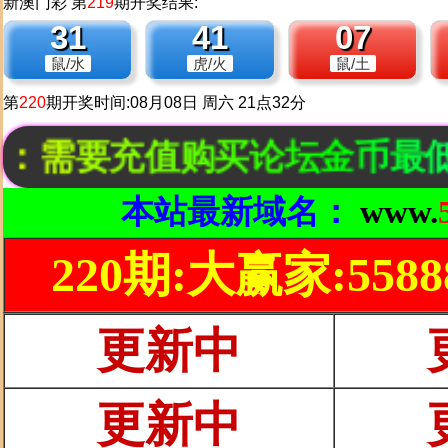
要充值购买论坛金币最低30
本站最新域名：
www.
220期:大赢家:55
更新中
更新中