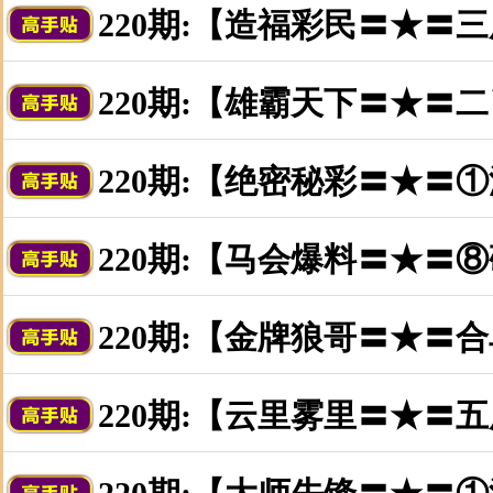
220期:【造福彩民〓★〓
220期:【雄霸天下〓★〓
220期:【绝密秘彩〓★〓
220期:【马会爆料〓★〓
220期:【金牌狼哥〓★〓
220期:【云里雾里〓★〓