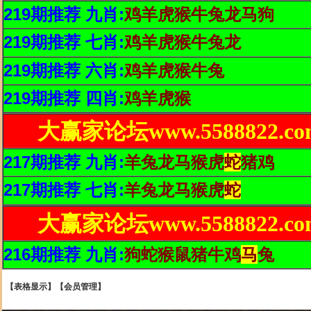
219期推荐 九肖:
鸡羊虎猴牛兔龙马狗
219期推荐 七肖:
鸡羊虎猴牛兔龙
219期推荐 六肖:
鸡羊虎猴牛兔
219期推荐 四肖:
鸡羊虎猴
大赢家
论坛www.55888
217期推荐 九肖:
羊兔龙马猴虎
蛇
猪鸡
217期推荐 七肖:
羊兔龙马猴虎
蛇
大赢家
论坛www.55888
216期推荐 九肖:
狗蛇猴鼠猪牛鸡
马
兔
【
表格显示
】【
会员管理
】