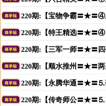
220期:【宝物争霸〓★〓
220期:【特王精选〓★〓
220期:【三军一师〓★〓
220期:【顺水推州〓★〓
220期:【永腾华通〓★〓
220期:【传奇师公〓★〓