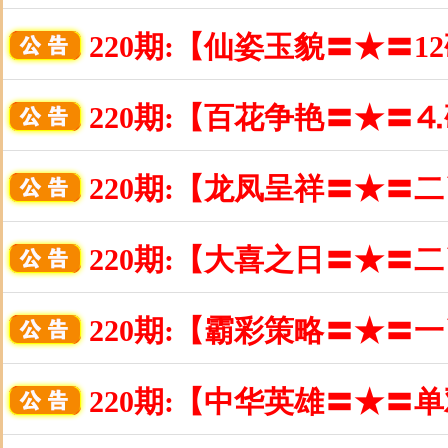
220期:【仙姿玉貌〓★〓
220期:【百花争艳〓★〓
220期:【龙凤呈祥〓★〓
220期:【大喜之日〓★〓
220期:【霸彩策略〓★〓
220期:【中华英雄〓★〓