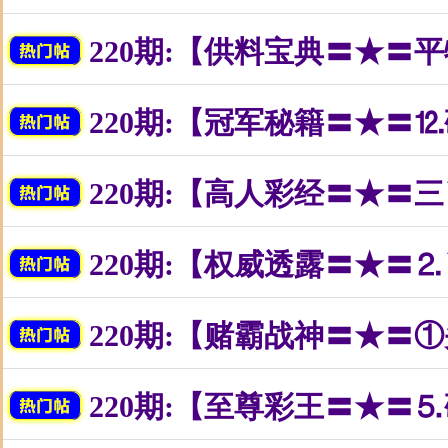
220期:【供料宝典〓★〓
220期:【冠军秘籍〓★〓
220期:【高人彩经〓★〓
220期:【权威透露〓★〓
220期:【赌霸战神〓★〓
220期:【至尊彩王〓★〓