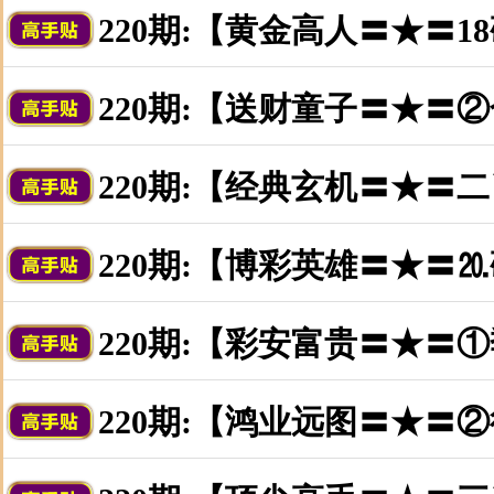
220期:【黄金高人〓★〓
220期:【送财童子〓★〓
220期:【经典玄机〓★〓
220期:【博彩英雄〓★〓
220期:【彩安富贵〓★〓
220期:【鸿业远图〓★〓