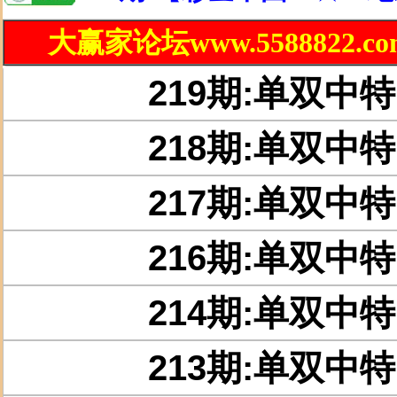
大赢家
论坛www.55888
219期:单双中特
218期:单双中特
217期:单双中特
216期:单双中特
214期:单双中特
213期:单双中特